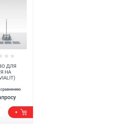
ВО ДЛЯ
Я НА
IALIT)
 сравнению
апросу