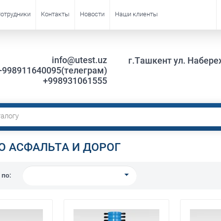
отрудники
Контакты
Новости
Наши клиенты
info@utest.uz
г.Ташкент ул. Набере
+998911640095(телеграм)
+998931061555
О АСФАЛЬТА И ДОРОГ
 по: