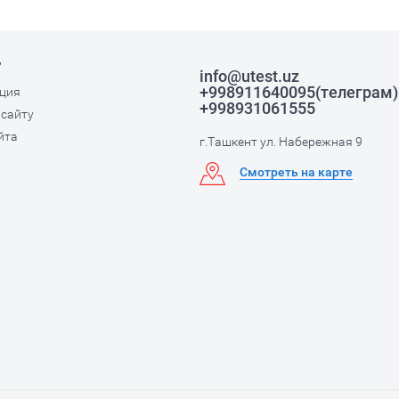
ь
info@utest.uz
+998911640095(телеграм)
ция
+998931061555
 сайту
йта
г.Ташкент ул. Набережная 9
Смотреть на карте