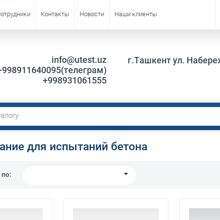
отрудники
Контакты
Новости
Наши клиенты
info@utest.uz
г.Ташкент ул. Набере
+998911640095(телеграм)
+998931061555
ание для испытаний бетона
 по: