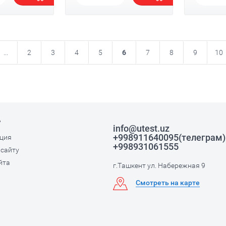
...
2
3
4
5
6
7
8
9
10
ь
info@utest.uz
+998911640095(телеграм)
ция
+998931061555
 сайту
йта
г.Ташкент ул. Набережная 9
Смотреть на карте